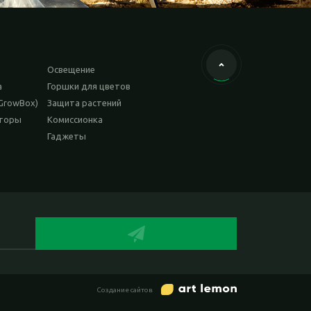
Освещение
а
Горшки для цветов
GrowBox)
Защита растений
аторы
Комиссионка
Гаджеты
Cоздание сайтов