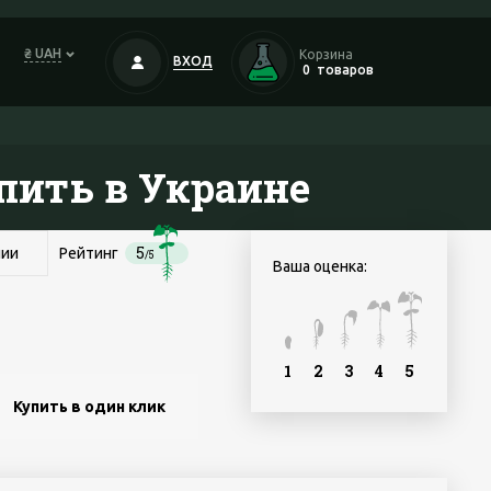
₴ UAH
Корзина
ВХОД
0
товаров
пить в Украине
5
чии
Рейтинг
/5
Ваша оценка:
1
2
3
4
5
Купить в один клик