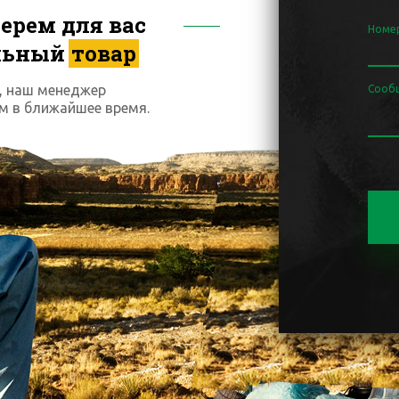
ерем для вас
Номе
льный
товар
, наш менеджер
Сооб
м в ближайшее время.