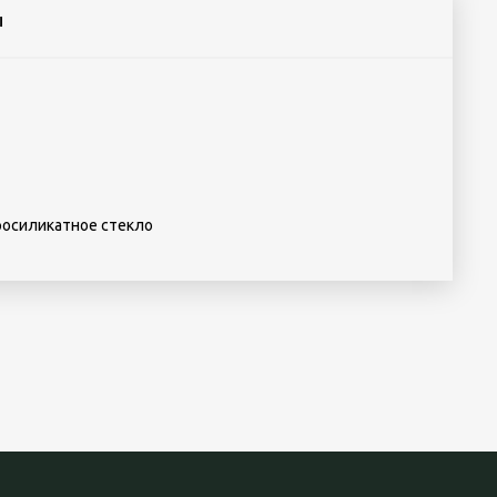
Ы
росиликатное стекло