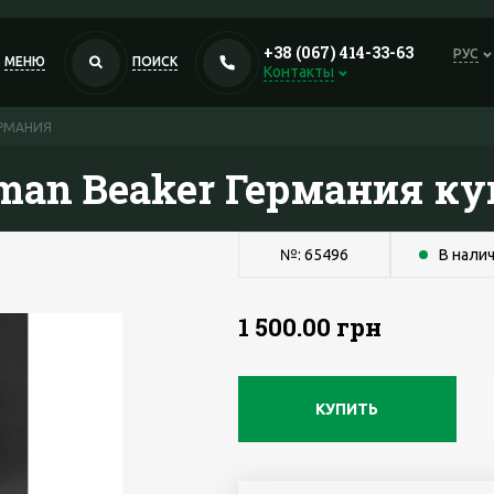
+38 (067) 414-33-63
РУС
МЕНЮ
ПОИСК
Контакты
ЕРМАНИЯ
man Beaker Германия ку
№: 65496
В нали
1 500.00 грн
КУПИТЬ