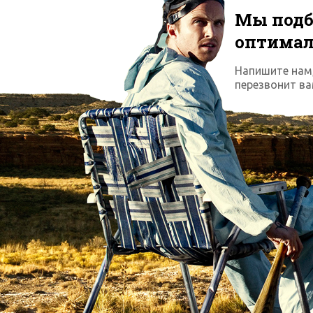
Мы подб
оптима
Напишите нам
перезвонит ва