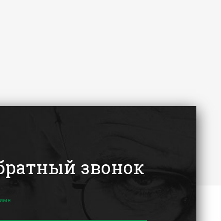
братный звонок
 имя