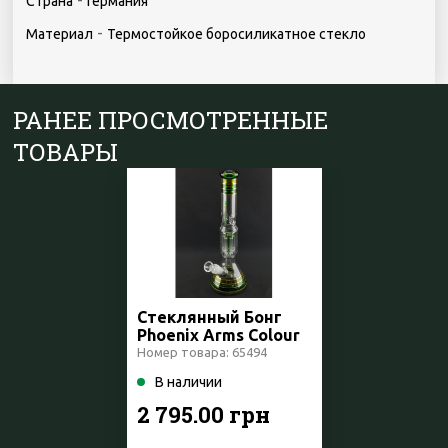
-
Страна
Германия
-
Материал
Термостойкое боросиликатное стекло
РАНЕЕ ПРОСМОТРЕННЫЕ
ТОВАРЫ
Стеклянный Бонг
Phoenix Arms Colour
Beaker Германия
Номер товара: 65494
В наличии
2 795.00 грн