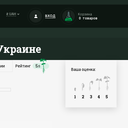
₴ UAH
Корзина
ВХОД
0
товаров
 Украине
5
чии
Рейтинг
/5
Ваша оценка:
1
2
3
4
5