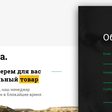
О
Ваше
ерем для вас
Номе
льный
товар
, наш менеджер
Сооб
м в ближайшее время.