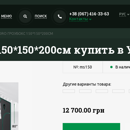
+38 (067) 414-33-63
РУС
МЕНЮ
ПОИСК
Контакты
DRO ГРОУБОКС 150*150*200СМ
150*150*200см купить в
№: ms150
В нали
Другие варианты товара:
12 700.00 грн