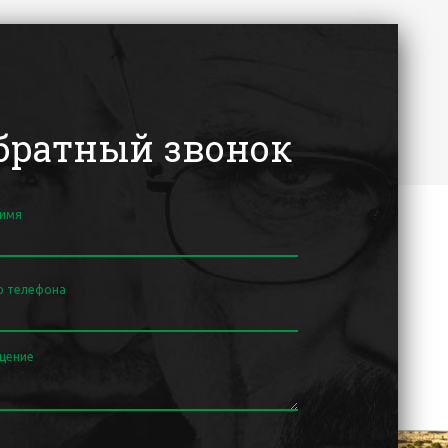
братный звонок
 имя
р телефона
щение