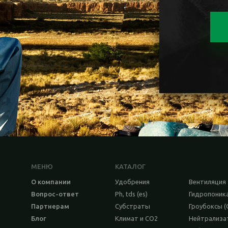
МЕНЮ
КАТАЛОГ
О компании
Удобрения
Вентиляция
Вопрос-ответ
Ph, tds (es)
Гидропоник
Партнерам
Субстраты
Гроубоксы (
Блог
Климат и CO2
Нейтрализ