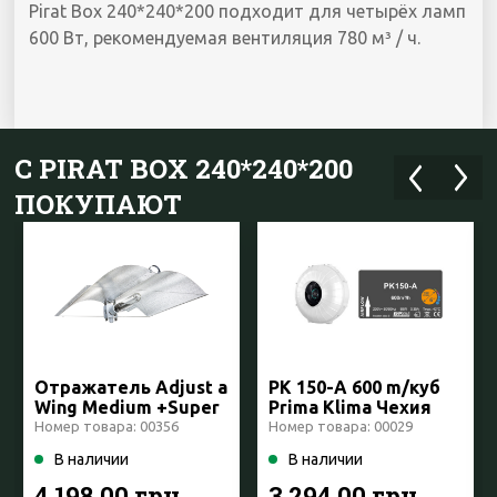
Pirat Box 240*240*200 подходит для четырёх ламп
600 Вт, рекомендуемая вентиляция 780 м³ / ч.
С PIRAT BOX 240*240*200
ПОКУПАЮТ
Отражатель Adjust a
PK 150-A 600 m/куб
Wing Medium +Super
Prima Klima Чехия
Spreader
Номер товара: 00356
Номер товара: 00029
В наличии
В наличии
4 198.00 грн
3 294.00 грн