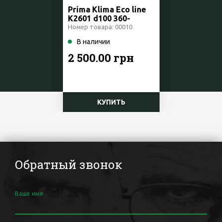
Prima Klima Eco line
K2601 d100 360-
480куб Чехия
Номер товара: 00010
В наличии
2 500.00 грн
КУПИТЬ
Обратный звонок
Ваше имя