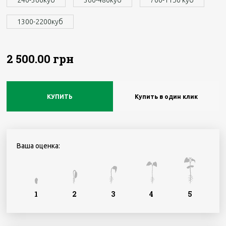
240-360куб
360-480куб
700-1150 куб
1300-2200куб
2 500.00 грн
КУПИТЬ
Купить в один клик
Ваша оценка:
1
2
3
4
5