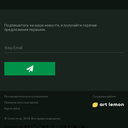
Подпишитесь на наши новости, и получайте горячие
предложения первыми.
Пользовательское соглашение
Cоздание сайтов
Правила использования
Карта сайта
© Grow.in.ua, 2026. Все права защищены
Grow.in.ua
❶❰( ͡° ͜ʖ ͡°)❷❰( ͡⊙ ͜ʖ ͡⊙)❸❰( ͡◉ ͜ʖ ͡◉)
›