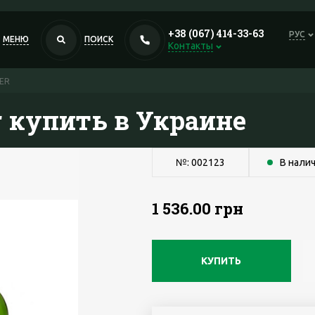
+38 (067) 414-33-63
РУС
МЕНЮ
ПОИСК
Контакты
ER
r купить в Украине
№: 002123
В нали
1 536.00 грн
КУПИТЬ