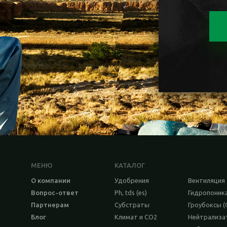
МЕНЮ
КАТАЛОГ
О компании
Удобрения
Вентиляция
Вопрос-ответ
Ph, tds (es)
Гидропоник
Партнерам
Субстраты
Гроубоксы (
Блог
Климат и CO2
Нейтрализ