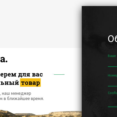
О
Ваше
ерем для вас
Номе
льный
товар
, наш менеджер
Сооб
м в ближайшее время.