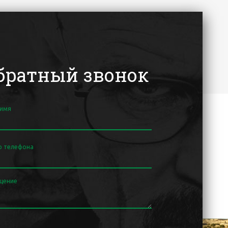
братный звонок
 имя
р телефона
щение