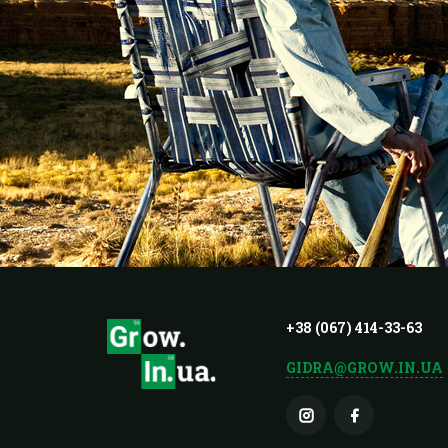
+38 (067) 414-33-63
GIDRA@GROW.IN.UA