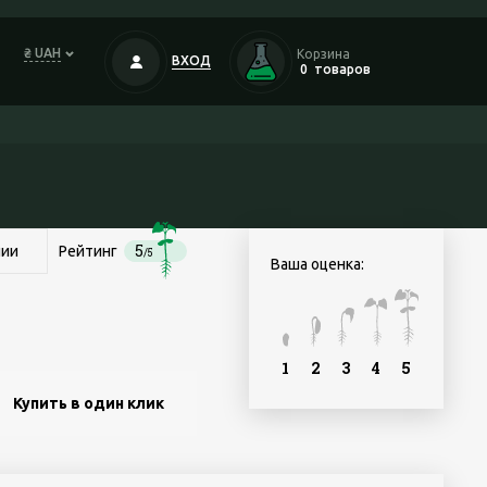
₴ UAH
Корзина
ВХОД
0
товаров
5
чии
Рейтинг
/5
Ваша оценка:
1
2
3
4
5
Купить в один клик