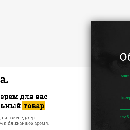
О
Ваше
ерем для вас
Номе
льный
товар
, наш менеджер
Сооб
м в ближайшее время.