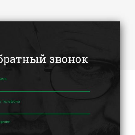
братный звонок
 имя
р телефона
щение