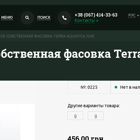
+38 (067) 414-33-63
РУС
МЕНЮ
ПОИСК
Контакты
 GR СОБСТВЕННАЯ ФАСОВКА TERRA AQUATICA /GHE
обственная фасовка Terr
№: 0225
Нет в на
Другие варианты товара:
g
g
456.00 грн