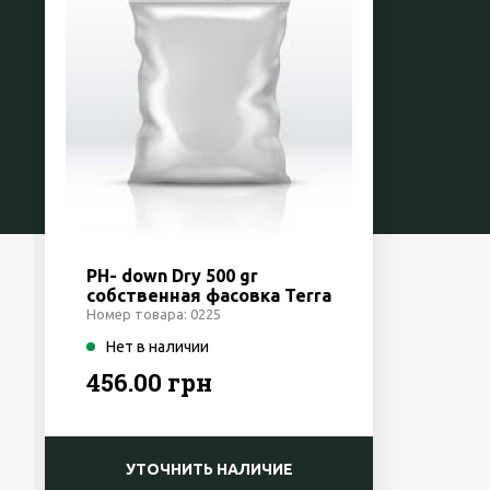
PH- down Dry 500 gr
собственная фасовка Terra
Aquatica /GHE
Номер товара: 0225
Нет в наличии
456.00 грн
УТОЧНИТЬ НАЛИЧИЕ