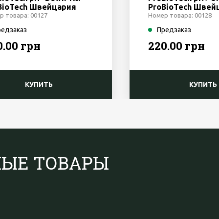
BioTech Швейцария
ProBioTech Швей
р товара: 00127
Номер товара: 00128
редзаказ
Предзаказ
0.00 грн
220.00 грн
КУПИТЬ
КУПИТЬ
НЫЕ ТОВАРЫ