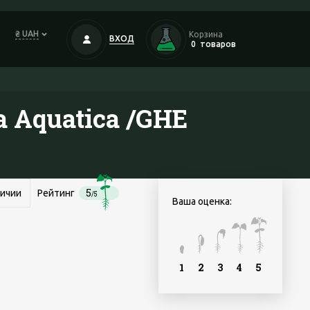
₴ UAH
Корзина
ВХОД
0
товаров
a Aquatica /GHE
5
личии
Рейтинг
/5
Ваша оценка:
1
2
3
4
5