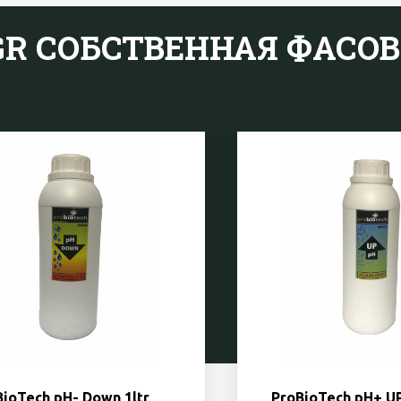
 GR СОБСТВЕННАЯ ФАСО
BioTech pH- Down 1ltr
ProBioTech pH+ UP