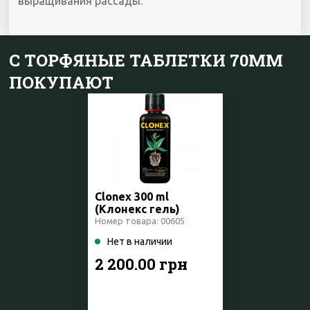
выращивания рассады.
С ТОРФЯНЫЕ ТАБЛЕТКИ 70ММ
ПОКУПАЮТ
Clonex 300 ml
(Клонекс гель)
Великобритания
Номер товара: 00605
Нет в наличии
2 200.00 грн