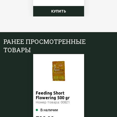
КУПИТЬ
РАНЕЕ ПРОСМОТРЕННЫЕ
ТОВАРЫ
Feeding Short
Flowering 500 gr
Green House
Номер товара: 00821
Великобритания
В наличии