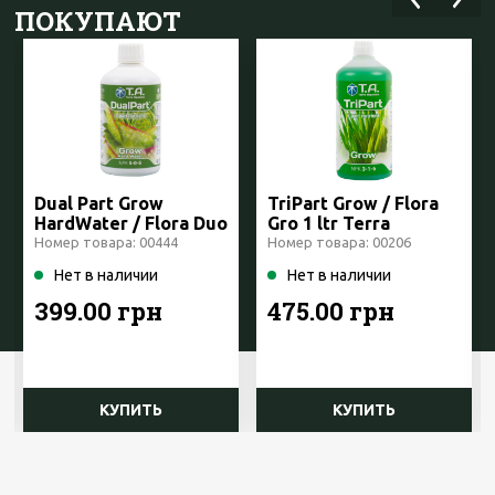
ПОКУПАЮТ
Dual Part Grow
TriPart Grow / Flora
HardWater / Flora Duo
Gro 1 ltr Terra
Grow HW 0,5 ltr Terra
Aquatica /GHE
Номер товара: 00444
Номер товара: 00206
Aquatica /GHE
Нет в наличии
Нет в наличии
399.00 грн
475.00 грн
КУПИТЬ
КУПИТЬ