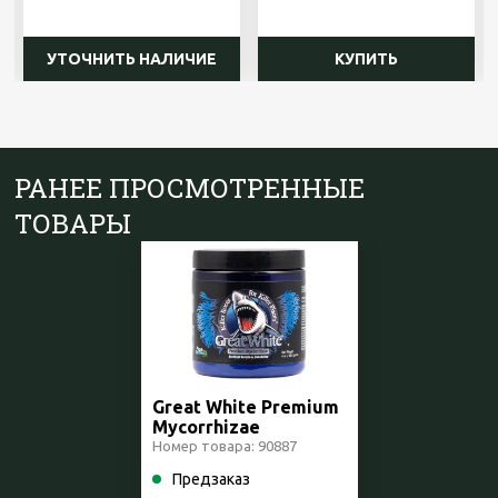
УТОЧНИТЬ НАЛИЧИЕ
КУПИТЬ
РАНЕЕ ПРОСМОТРЕННЫЕ
ТОВАРЫ
Great White Premium
Mycorrhizae
микориза 4 унц./114 г
Номер товара: 90887
Предзаказ