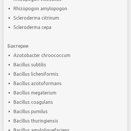
Rhizopogon amylopogon
Scleroderma citrinum
Scleroderma cepa
Бактерии
Azotobacter chroococcum
Bacillus subtilis
Bacillus licheniformis
Bacillus azotoformans
Bacillus megaterium
Bacillus coagulans
Bacillus pumilus
Bacillus thuringiensis
Bacillus amyloliquefaciens