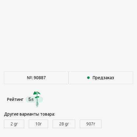
№: 90887
Предзаказ
5
Рейтинг
/5
Другие варианты товара:
2 gr
10г
28 gr
907г