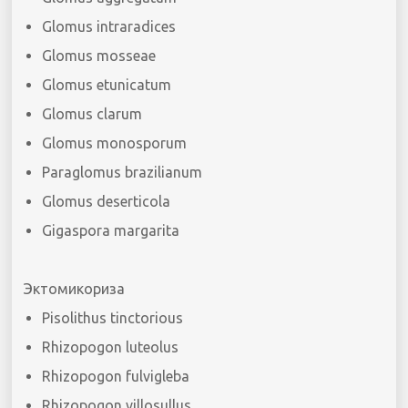
Glomus intraradices
Glomus mosseae
Glomus etunicatum
Glomus clarum
Glomus monosporum
Paraglomus brazilianum
Glomus deserticola
Gigaspora margarita
Эктомикориза
Pisolithus tinctorious
Rhizopogon luteolus
Rhizopogon fulvigleba
Rhizopogon villosullus