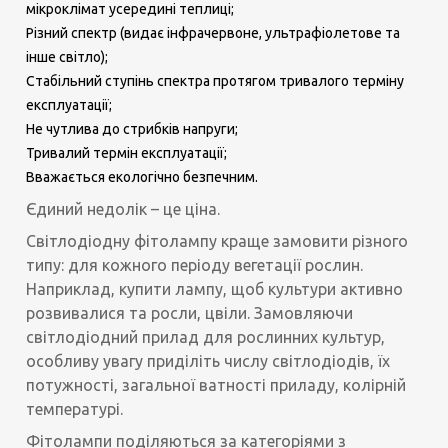
мікроклімат усередині теплиці;
Різний спектр (видає інфрачервоне, ультрафіолетове та
інше світло);
Стабільний ступінь спектра протягом тривалого терміну
експлуатації;
Не чутлива до стрибків напруги;
Тривалий термін експлуатації;
Вважається екологічно безпечним.
Єдиний недолік – це ціна.
Світлодіодну фітолампу краще замовити різного
типу: для кожного періоду вегетації рослин.
Наприклад, купити лампу, щоб культури активно
розвивалися та росли, цвіли. Замовляючи
світлодіодний прилад для рослинних культур,
особливу увагу приділіть числу світлодіодів, їх
потужності, загальної ватності приладу, колірній
температурі.
Фітолампи поділяються за категоріями з