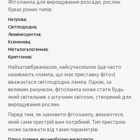
Фітолампа для вирощування розсади, рослин
буває різних типів:
Натрієва;
Світлодіодна;
Люмінесцентна;
Ксенонова;
Металогалогенная;
Криптонові.
Найзатребуванішою, найсучаснішою (ще часто
називають «лампа, що має приставку фіто»)
вважається світлодіодна лампа. Однак, за
великим рахунком, фітолампа може стати будь-
який світильник з штучним світлом, створений для
вирощування рослин.
Перед тим, як замовити фітолампу, визначтеся,
який саме пристрій вам потрібний. Тип пристрою
може залежати від таких параметрів:
Площі ділянки, яку необхідно висвітлити;