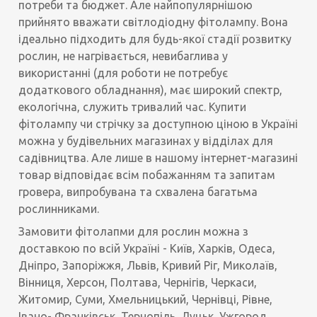
потреби та бюджет. Але найпопулярнішою
прийнято вважати світлодіодну фітолампу. Вона
ідеально підходить для будь-якої стадії розвитку
рослин, не нагрівається, невибаглива у
використанні (для роботи не потребує
додаткового обладнання), має широкий спектр,
екологічна, служить тривалий час. Купити
фітолампу чи стрічку за доступною ціною в Україні
можна у будівельних магазинах у відділах для
садівництва. Але лише в нашому інтернет-магазині
товар відповідає всім побажанням та запитам
гровера, випробувана та схвалена багатьма
рослинниками.
Замовити фітолапми для рослин можна з
доставкою по всій Україні - Київ, Харків, Одеса,
Дніпро, Запоріжжя, Львів, Кривий Ріг, Миколаїв,
Вінниця, Херсон, Полтава, Чернігів, Черкаси,
Житомир, Суми, Хмельницький, Чернівці, Рівне,
Івано- Франківськ, Тернопіль, Луцьк, Ужгород,