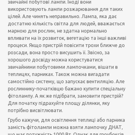
звичайні побутові лампи. Іноді вони
використовують лампи розжарювання для таких
цілей. Але чинять неправильно. Лампа, яка дає
достатню кількість світла для людей, вважається
марною для рослин, не здатна нормально
впливати на їх розвиток, вегетацію та інші важливі
процеси. Якщо пристрій повісити трохи ближче до
розсади, вона просто висушить її. Звісно, ​​за
хорошого досвіду можна користуватися
звичайними побутовими лампочками, вішати в
теплицях, парниках. Також можна вигадати
самостійно систему, що запускає вентиляцію. Але
рослиннику-початківцю бажано купити спеціальну
фітолампу. А як же підібрати, замовити пристрій?
Для початку підрахуйте площу ділянки, яку
потрібно висвітлювати.
Грубо кажучи, для освітлення теплиці або парника
замість фітолампи можна взяти лампочку ДНАТ,
що має потужність 1000 Вт. Однак для гроубоксів