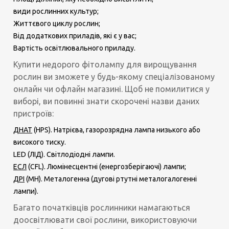
види рослинних культур;
Життєвого циклу рослин;
Від додаткових приладів, які є у вас;
Вартість освітлювального приладу.
Купити недорого фітолампу для вирощування
рослин ви зможете у будь-якому спеціалізованому
онлайн чи офлайн магазині. Щоб не помилитися у
виборі, ви повинні знати скорочені назви даних
пристроїв:
ДНАТ
(HPS). Натрієва, газорозрядна лампа низького або
високого тиску.
LED (ЛІД). Світлодіодні лампи.
ЕСЛ
(CFL). Люмінесцентні (енергозберігаючі) лампи;
ДРІ
(MH). Металогенна (дугові ртутні металогалогенні
лампи).
Багато початківців рослинники намагаються
доосвітлювати свої рослини, використовуючи