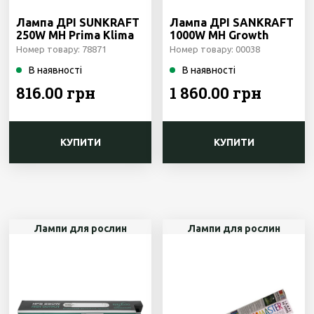
Лампа ДРІ SUNKRAFT
Лампа ДРІ SANKRAFT
250W MH Prima Klima
1000W MH Growth
Чехия
Prima Klima Чехія
Номер товару: 78871
Номер товару: 00038
В наявності
В наявності
816.00 грн
1 860.00 грн
КУПИТИ
КУПИТИ
Лампи для рослин
Лампи для рослин