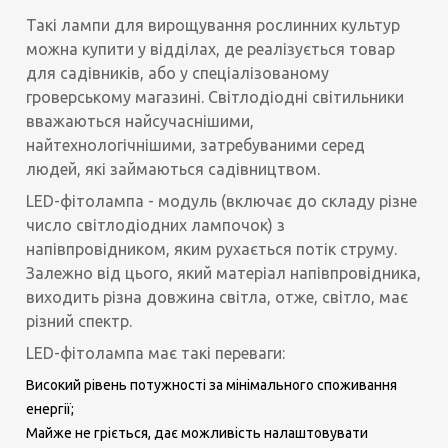
Такі лампи для вирощування рослинних культур
можна купити у відділах, де реалізується товар
для садівників, або у спеціалізованому
гроверському магазині. Світлодіодні світильники
вважаються найсучаснішими,
найтехнологічнішими, затребуваними серед
людей, які займаються садівництвом.
LED-фітолампа - модуль (включає до складу різне
число світлодіодних лампочок) з
напівпровідником, яким рухається потік струму.
Залежно від цього, який матеріал напівпровідника,
виходить різна довжина світла, отже, світло, має
різний спектр.
LED-фітолампа має такі переваги:
Високий рівень потужності за мінімального споживання
енергії;
Майже не гріється, дає можливість налаштовувати