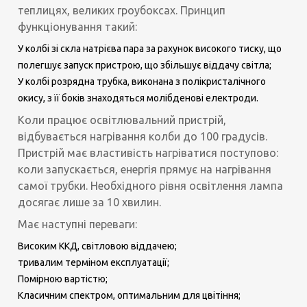
теплицях, великих гроубоксах. Принцип
функціонування такий:
У колбі зі скла натрієва пара за рахунок високого тиску, що
полегшує запуск пристрою, що збільшує віддачу світла;
У колбі розрядна трубка, виконана з полікристалічного
окису, з її боків знаходяться молібденові електроди.
Коли працює освітлювальний пристрій,
відбувається нагрівання колби до 100 градусів.
Пристрій має властивість нагріватися поступово:
коли запускається, енергія прямує на нагрівання
самої трубки. Необхідного рівня освітлення лампа
досягає лише за 10 хвилин.
Має наступні переваги:
Високим ККД, світловою віддачею;
тривалим терміном експлуатації;
Помірною вартістю;
Класичним спектром, оптимальним для цвітіння;