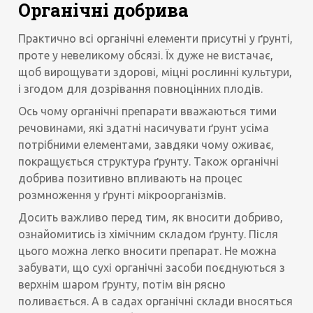
Органічні добрива
Практично всі органічні елементи присутні у ґрунті,
проте у невеликому обсязі. Їх дуже не вистачає,
щоб вирощувати здорові, міцні рослинні культури,
і згодом для дозрівання повноцінних плодів.
Ось чому органічні препарати вважаються тими
речовинами, які здатні насичувати ґрунт усіма
потрібними елементами, завдяки чому оживає,
покращується структура ґрунту. Також органічні
добрива позитивно впливають на процес
розмноження у ґрунті мікроорганізмів.
Досить важливо перед тим, як вносити добриво,
ознайомитись із хімічним складом ґрунту. Після
цього можна легко вносити препарат. Не можна
забувати, що сухі органічні засоби поєднуються з
верхнім шаром ґрунту, потім він рясно
поливається. А в садах органічні склади вносяться