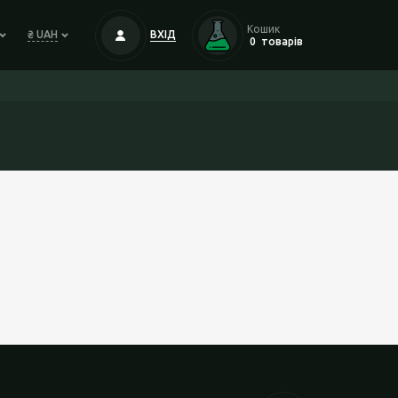
Кошик
₴ UAH
ВХІД
0
товарів