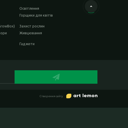
Освітлення
Горщики для квітів
GrowBox)
Захист рослин
тори
Живцювання
Гаджети
Створення сайту