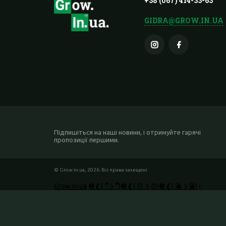
+38 (067) 414-33-63
GIDRA@GROW.IN.UA
Підпишіться на наші новини, і отримуйте гарячі
пропозиції першими.
© Grow.in.ua, 2026. Всі права захищені
Grow.in.ua
❶❰( ͡° ͜ʖ ͡°)❷❰( ͡⊙ ͜ʖ ͡⊙)❸❰( ͡◉ ͜ʖ ͡◉)
›