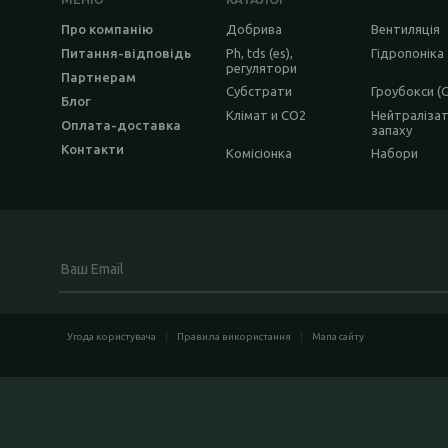
Про компанію
Добрива
Вентиляція
Питання-відповідь
Ph, tds (es),
Гідропоніка
регулятори
Партнерам
Субстрати
Гроубокси (
Блог
Клімат и CO2
Нейтраліза
Оплата-доставка
запаху
Контакти
Комісіонка
Набори
Угода користувача
Правила використання
Мапа сайту