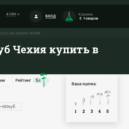
₴ UAH
Корзина
ВХОД
0
товаров
 D125 240-360КУБ ЧЕХИЯ
0куб Чехия купить в
5
чии
Рейтинг
/5
Ваша оценка:
0-480куб
1
2
3
4
5