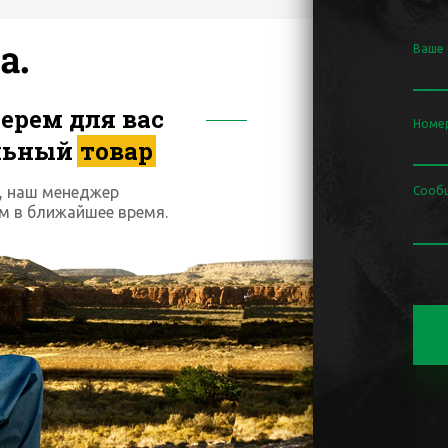
Ваше
ерем для вас
Номе
льный
товар
, наш менеджер
Сооб
м в ближайшее время.