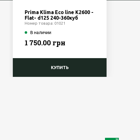
Prima Klima Eco line K2600 -
Flat- d125 240-360куб
Чехия
Номер товара: 01021
В наличии
1 750.00 грн
КУПИТЬ