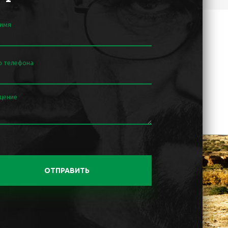
 имя
р телефона
щение
ОТПРАВИТЬ