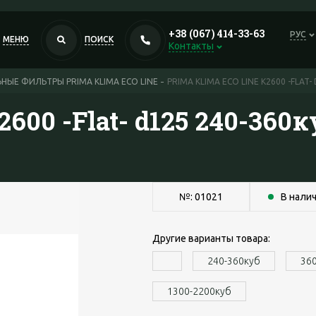
+38 (067) 414-33-63
РУС
МЕНЮ
ПОИСК
Контакты
НЫЕ ФИЛЬТРЫ PRIMA KLIMA ECO LINE
PRIMA KLIMA ECO LINE K2600 -FLAT-
K2600 -Flat- d125 240-36
№: 01021
В нали
Другие варианты товара:
240-360куб
36
1300-2200куб