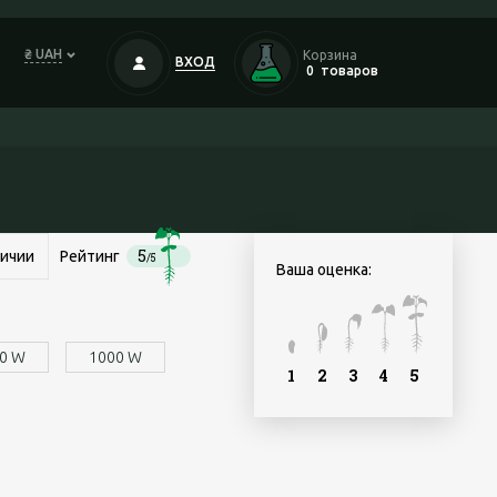
₴ UAH
Корзина
ВХОД
0
товаров
5
личии
Рейтинг
/5
Ваша оценка:
0 W
1000 W
1
2
3
4
5