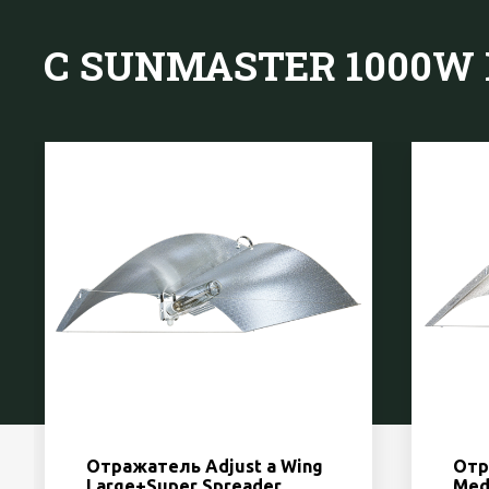
С SUNMASTER 1000
Отражатель Adjust a Wing
Отр
Large+Super Spreader
Med