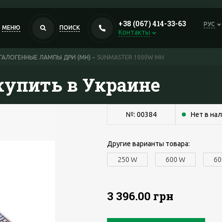
+38 (067) 414-33-63
РУС
МЕНЮ
ПОИСК
Контакты
АЛОГЕННЫЕ ЛАМПЫ ДРИ (MH)
SUNMASTER 1000W MH
купить в Украине
№: 00384
Нет в на
Другие варианты товара:
250 W
600 W
60
3 396.00 грн