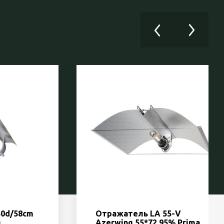
50d/58cm
Отражатель LA 55-V
я
Azerwing 55*72 95% Prima