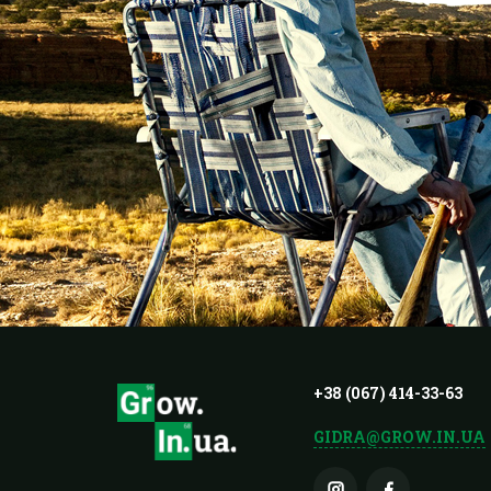
+38 (067) 414-33-63
GIDRA@GROW.IN.UA