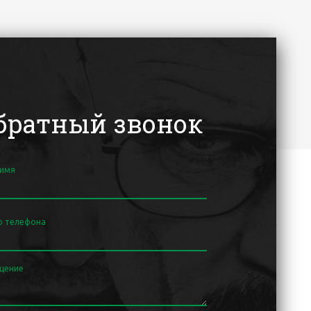
братный звонок
 имя
р телефона
щение