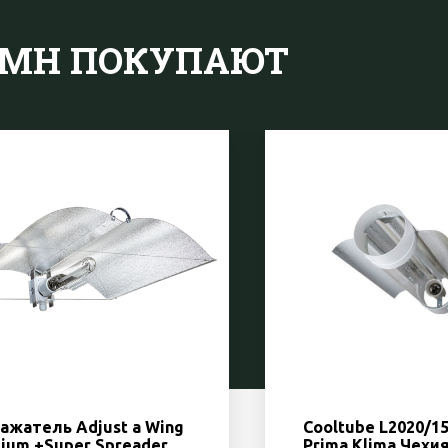
W MH ПОКУПАЮТ
ажатель Adjust a Wing
Cooltube L2020/1
ium +Super Spreader
Prima Klima Чехи