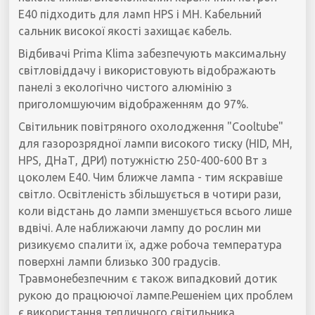
E40 підходить для ламп HPS і MH. Кабельний
сальник високої якості захищає кабель.
Відбивачі Prima Klima забезпечують максимальну
світловіддачу і використовують відображають
панелі з екологічно чистого алюмінію з
приголомшуючим відображенням до 97%.
Світильник повітряного охолодження "Cooltube"
для газорозрядної лампи високого тиску (HID, MH,
HPS, ДНаТ, ДРИ) потужністю 250-400-600 Вт з
цоколем Е40. Чим ближче лампа - тим яскравіше
світло. Освітленість збільшується в чотири рази,
коли відстань до лампи зменшується всього лише
вдвічі. Але наближаючи лампу до рослин ми
ризикуємо спалити їх, адже робоча температура
поверхні лампи близько 300 градусів.
Травмонебезпечним є також випадковий дотик
рукою до працюючої лампе.Решеніем цих проблем
є використання тепличного світильника