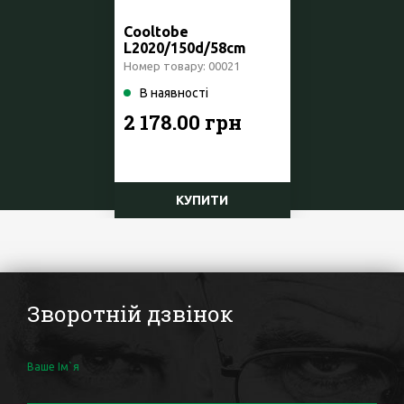
Cooltobe
L2020/150d/58cm
Prima Klima Чехія
Номер товару: 00021
В наявності
2 178.00 грн
КУПИТИ
Зворотній дзвінок
Ваше Ім`я