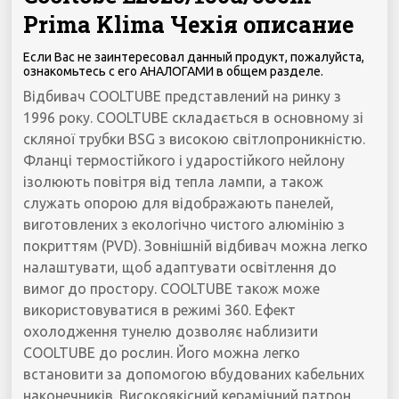
Prima Klima Чехія описание
Если Вас не заинтересовал данный продукт, пожалуйста,
ознакомьтесь с его АНАЛОГАМИ в общем разделе.
Відбивач COOLTUBE представлений на ринку з
1996 року. COOLTUBE складається в основному зі
скляної трубки BSG з високою світлопроникністю.
Фланці термостійкого і ударостійкого нейлону
ізолюють повітря від тепла лампи, а також
служать опорою для відображають панелей,
виготовлених з екологічно чистого алюмінію з
покриттям (PVD). Зовнішній відбивач можна легко
налаштувати, щоб адаптувати освітлення до
вимог до простору. COOLTUBE також може
використовуватися в режимі 360. Ефект
охолодження тунелю дозволяє наблизити
COOLTUBE до рослин. Його можна легко
встановити за допомогою вбудованих кабельних
наконечників. Високоякісний керамічний патрон