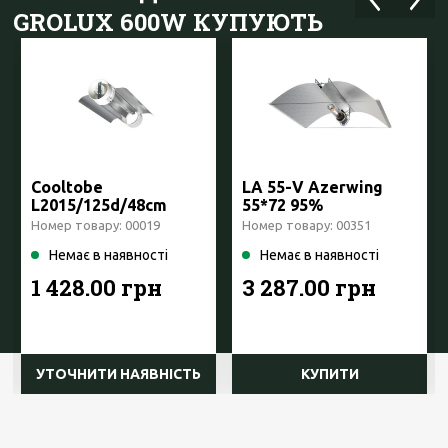
GROLUX 600W КУПУЮТЬ
Cooltobe
LA 55-V Azerwing
L2015/125d/48cm
55*72 95%
Prima Klima Чехія
Номер товару: 00019
Номер товару: 00351
Немає в наявності
Немає в наявності
1 428.00 грн
3 287.00 грн
УТОЧНИТИ НАЯВНІСТЬ
КУПИТИ